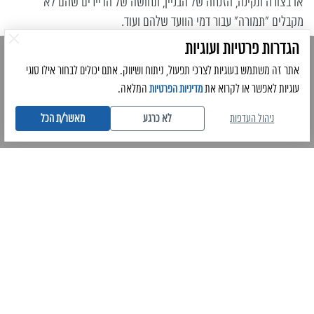
או בצורה תקינה, הזנחה של הבניין, תחושה של הדיירים שהם לא
מקבלים "תמורה" עבור דמי הוועד שלהם ועוד.
הגדרות פרטיות ועוגיות
ניתן לטעון בפה מלא שחברות ניהול נכסים עשויות לשפר משמעותית את
אתר זה משתמש בעוגיות לצרכי תפעול, ניתוח ושיווק. אתם יכולים לבחור אילו סוגי
איכות החיים או העבודה בנכס, ובכך להשפיע לטובה על כל אחד ואחת
עוגיות לאפשר או לקרוא את
המלאה.
מדיניות הפרטיות
מדייריו. לכן מומלץ שלא להשתהות, אלא לפנות לחברות הפועלות בתחום
לצורך קבלת ייעוץ ראשוני ובניית תוכנית שירותים עבור המבנה הספציפי.
ניהול העדפות
לא כרגע
מאשר/ת הכל
ניווט מהיר
חברת ניהול ועד בית