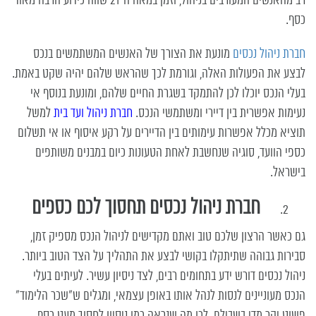
רב מהאנשים המעורבים בניהול, וזמן במאה ה-21 שווה כידוע הרבה מאוד
כסף.
חברת ניהול נכסים
מונעת את הצורך של האנשים המשתמשים בנכס
לבצע את הפעולות האלה, וגורמת לכך שהראש שלהם יהיה שקט באמת.
בעלי הנכס יוכלו לכן להתמקד בשגרת החיים שלהם, ומונעת בנוסף אי
נעימות אפשרית בין דיירי ומשתמשי הנכס.
חברת ניהול ועד בית
למשל
תוציא מכלל אפשרות עימותים בין הדיירים על רקע איסוף או אי תשלום
כספי הוועד, סוגיה שנחשבת לאחת הטעונות כיום במבנים משותפים
בישראל.
חברת ניהול נכסים תחסוך לכם כספים
גם כאשר הרצון שלכם טוב ואתם מקדישים לניהול הנכס מספיק זמן,
סבירות גבוהה שתיתקלו בקושי לבצע את התהליך על הצד הטוב ביותר.
ניהול נכסים דורש ידע בתחומים רבים, לצד ניסיון עשיר. לעיתים בעלי
הנכס מעוניינים לנסות לנהל אותו באופן עצמאי, ומגלים ש"שכר הלימוד"
פשוט יקר מדי בשבילם. לכן מה שנראה כמו ניסיון לחסוך מעט כסף,