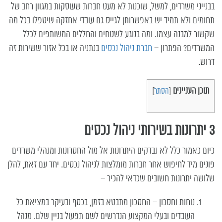
בבנייני משרדים, למשל, שוכנות לא מעט חברות שעוסקות במגוון רחב של
תחומים ולא תמיד יש באפשרותן לגייס גם עובדי אחזקה שיטפלו בכל מה
שקשור למבנה עצמו. ומה בנוגע לשטחים והחללים המשותפים לכלל
המשרדים? הפתרון –
חברת ניהול נכסים
בנתניה או בכל אזור ששירות זה
דרוש.
תוכן העניינים
[
הסתר
]
3 יתרונות בשירותי ניהול נכסים
כיום כאמור כלל לא נבדקים היתרונות אל מול החסרונות ומנהלי משרדים
פונים מיד לחיפוש אחר חברות מומלצות לניהול נכסים. יחד עם זאת, להלן
שלושה יתרונות חשובים שכדאי להכיר –
נוחות וחסכון – החסכון מתבטא בזמן, בכסף ובעיקר במציאת כל
העובדים ובעלי המקצוע הנדרשים לשם תפעול בניין שלם. מנהל