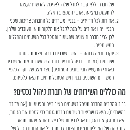
של חברה, ללא קשר לגודל שלה, לא יכול להרשות לעצמו
להתעסק במציאת אנשי המקצוע האלה.
אחידות לכל הדיירים – בבניין משרדים כל החברות צריכות שפני
הבניין יהיו אחידים על מנת לקבל את הלקוחות או העובדים שלהן.
לכן צריך חברה חיצונית שתשמור ותטפל בכל השטחים והחללים
המשותפים.
יוקרה ורמה גבוהה – כאשר שוכרים חברה חיצונית שנותנת
שירותים (כמו חברת
ניהול נכסים בנתניה
שמשרתת את המשרדים
באזורי התעשייה וביישובים הסמוכים) נוצר מצג של יוקרה כלפי
המשרדים השוכנים בבניין ויש הסתכלות חיובית מאד כלפיהם.
מה כוללים השירותים של חברת ניהול נכסים?
ברוב המקרים החברה תטפל בשטחים הציבוריים והפנימיים (אם מדובר
במשרדים). היא זו שתיצור קשר עם חברת גננות כדי לטפח את הגינות,
היא תתחזק את הגג, תדאג לבדיקות של נזילות או אטימות, תדאג
לתחזוקה של המעלית ובמידת הצורך גם תתפעל את החניון הגדול של